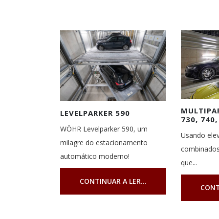
MULTIPAR
LEVELPARKER 590
730, 740,
WÖHR Levelparker 590, um
Usando elev
milagre do estacionamento
combinados
automático moderno!
que...
CONTINUAR A LER...
CONT