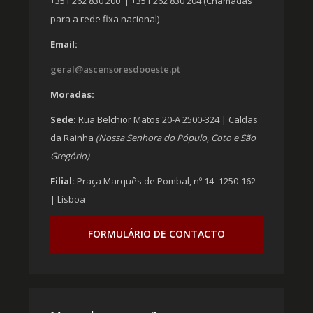
+351 262 830 200 | +351 262 830 204 (Chamadas
para a rede fixa nacional)
Email:
geral@ascensoresdooeste.pt
Moradas:
Sede:
Rua Belchior Matos 20-A 2500-324 | Caldas
da Rainha
(Nossa Senhora do Pópulo, Coto e São
Gregório)
Filial:
Praça Marquês de Pombal, nº 14- 1250-162
| Lisboa
FORMULÁRIO DE CONTACTO