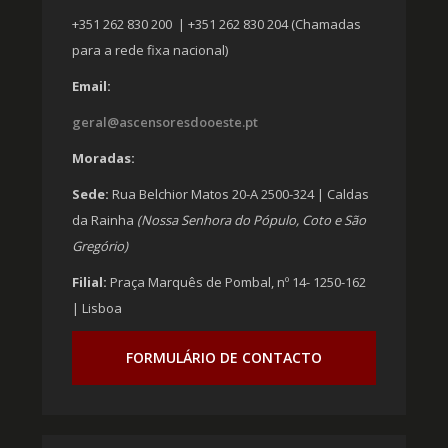
+351 262 830 200 | +351 262 830 204 (Chamadas
para a rede fixa nacional)
Email:
geral@ascensoresdooeste.pt
Moradas:
Sede:
Rua Belchior Matos 20-A 2500-324 | Caldas
da Rainha
(Nossa Senhora do Pópulo, Coto e São
Gregório)
Filial:
Praça Marquês de Pombal, nº 14- 1250-162
| Lisboa
FORMULÁRIO DE CONTACTO